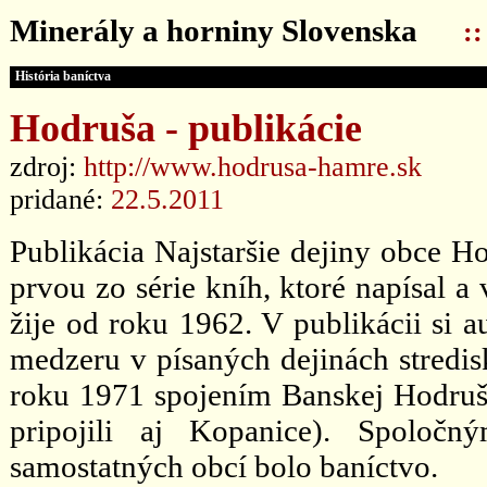
Minerály a horniny Slovenska
:
História baníctva
Hodruša - publikácie
zdroj:
http://www.hodrusa-hamre.sk
pridané:
22.5.2011
Publikácia Najstaršie dejiny obce H
prvou zo série kníh, ktoré napísal a 
žije od roku 1962. V publikácii si a
medzeru v písaných dejinách stredi
roku 1971 spojením Banskej Hodruš
pripojili aj Kopanice). Spoloč
samostatných obcí bolo baníctvo.