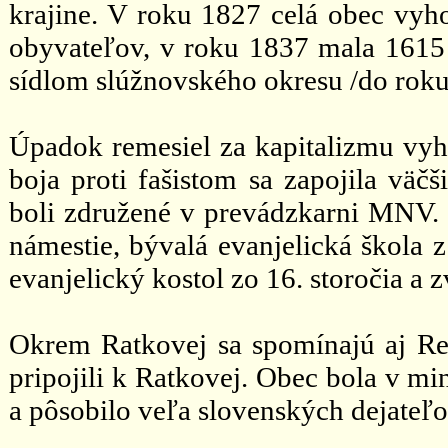
krajine. V roku 1827 celá obec vy
obyvateľov, v roku 1837 mala 1615 o
sídlom slúžnovského okresu /do roku
Úpadok remesiel za kapitalizmu vyh
boja proti fašistom sa zapojila väč
boli združené v prevádzkarni MNV. 
námestie, bývalá evanjelická škola 
evanjelický kostol zo 16. storočia a z
Okrem Ratkovej sa spomínajú aj Rep
pripojili k Ratkovej. Obec bola v m
a pôsobilo veľa slovenských dejateľo