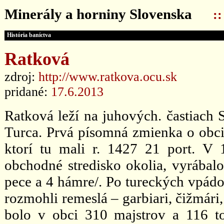
Minerály a horniny Slovenska
:
História baníctva
Ratková
zdroj:
http://www.ratkova.ocu.sk
pridané:
17.6.2013
Ratková leží na juhových. častiach
Turca. Prvá písomná zmienka o obci
ktorí tu mali r. 1427 21 port. V 
obchodné stredisko okolia, vyrábalo 
pece a 4 hámre/. Po tureckých vpádoc
rozmohli remeslá – garbiari, čižmári,
bolo v obci 310 majstrov a 116 to