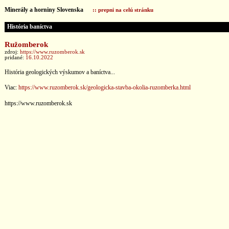
Minerály a horniny Slovenska
:: prepni na celú stránku
História baníctva
Ružomberok
zdroj:
https://www.ruzomberok.sk
pridané:
16.10.2022
História geologických výskumov a baníctva...
Viac:
https://www.ruzomberok.sk/geologicka-stavba-okolia-ruzomberka.html
https://www.ruzomberok.sk