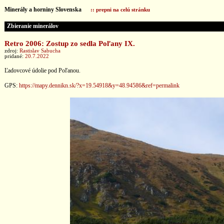
Minerály a horniny Slovenska
:: prepni na celú stránku
Zbieranie minerálov
Retro 2006: Zostup zo sedla Poľany IX.
zdroj:
Rastislav Sabucha
pridané:
20.7.2022
Ľadovcové údolie pod Poľanou.
GPS:
https://mapy.dennikn.sk/?x=19.54918&y=48.94586&ref=permalink