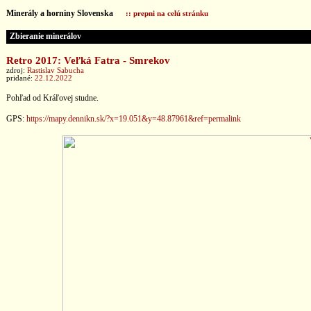
Minerály a horniny Slovenska
:: prepni na celú stránku
Zbieranie minerálov
Retro 2017: Veľká Fatra - Smrekov
zdroj:
Rastislav Sabucha
pridané:
22.12.2022
Pohľad od Kráľovej studne.
GPS:
https://mapy.dennikn.sk/?x=19.051&y=48.87961&ref=permalink