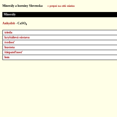
...
Minerály a horniny Slovenska
:: prepni na celú stánku
Minerály
Anhydrit
- CaSO
4
trieda
kryštálová sústava
tvrdosť
hustota
štiepateľnosť
lom