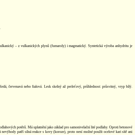
.
ostvulkanický – z vulkanických plynů (fumaroly) i magmatický. Syntetická výroba anhydritu je
šedá, červenavá nebo fialová. Lesk skelný až perleťový, průhlednost: průsvitný, vryp bílý.
odlahových potěrů. Má uplatnění jako základ pro samonivelační lité podlahy. Oproti betonové
i nevýhody patří silná reakce s kovy (koroze), proto není možné použít ocelové kari sítě ani