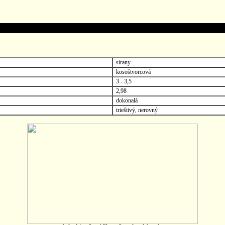
sírany
kosoštvorcová
3 - 3,5
2,98
dokonalá
trieštivý, nerovný