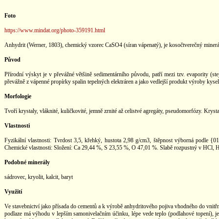
Foto
https://www.mindat.org/photo-359191.html
Anhydrit (Werner, 1803), chemický vzorec CaSO4 (síran vápenatý), je kosočtverečný minerá
Původ
Přírodní výskyt je v převážné většině sedimentárního původu, patří mezi tzv. evapority (ste
převážně z vápenné propírky spalin tepelných elektráren a jako vedlejší produkt výroby kyse
Morfologie
Tvoří krystaly, vláknité, kuličkovité, jemně zrnité až celistvé agregáty, pseudomorfózy. Kryst
Vlastnosti
Fyzikální vlastnosti: Tvrdost 3,5, křehký, hustota 2,98 g/cm3, štěpnost výborná podle {01
Chemické vlastnosti: Složení: Ca 29,44 %, S 23,55 %, O 47,01 %. Slabě rozpustný v HCl, H
Podobné minerály
sádrovec, kryolit, kalcit, baryt
Využití
Ve stavebnictví jako přísada do cementů a k výrobě anhydritového pojiva vhodného do vnitřn
podlaze má výhodu v lepším samonivelačním účinku, lépe vede teplo (podlahové topení), je mo