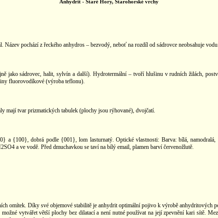
Anhydrit -
Staré Hory, Starohorské vrchy
l. Název pochází z řeckého anhydros – bezvodý, neboť na rozdíl od sádrovce neobsahuje vodu
jně jako sádrovec, halit, sylvín a další). Hydrotermální – tvoří hlušinu v rudních žilách, p
liny fluorovodíkové (výroba teflonu).
aly mají tvar prizmatických tabulek (plochy jsou rýhované), dvojčatí.
0} a {100}, dobrá podle {001}, lom lasturnatý. Optické vlastnosti: Barva: bílá, namodralá, 
2SO4 a ve vodě. Před dmuchavkou se taví na bílý email, plamen barví červenožlutě.
ích omítek. Díky své objemové stabilitě je anhydrit optimální pojivo k výrobě anhydritových p
žné vytvářet větší plochy bez dilatací a není nutné používat na její zpevnění kari sítě. Mez