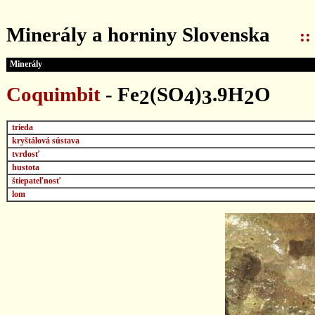
...
Minerály a horniny Slovenska
::
Minerály
Coquimbit
-
Fe
(SO
)
.9H
O
2
4
3
2
trieda
kryštálová sústava
tvrdosť
hustota
štiepateľnosť
lom