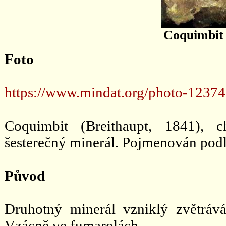
Coquimbi
Foto
https://www.mindat.org/photo-12374
Coquimbit (Breithaupt, 1841), 
šesterečný minerál. Pojmenován pod
Původ
Druhotný minerál vzniklý zvětrává
Vzácně ve fumarolách.