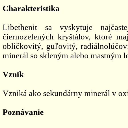
Charakteristika
Libethenit sa vyskytuje najčas
čiernozelených kryštálov, ktoré m
obličkovitý, guľovitý, radiálnolúčovi
minerál so skleným alebo mastným l
Vznik
Vzniká ako sekundárny minerál v ox
Poznávanie