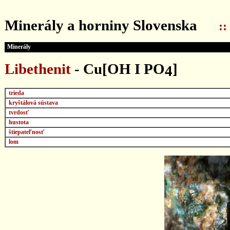
...
Minerály a horniny Slovenska
::
Minerály
Libethenit
- Cu[OH I PO
]
4
trieda
kryštálová sústava
tvrdosť
hustota
štiepateľnosť
lom