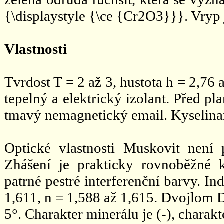
{\displaystyle {\ce {Cr2O3}}}. Vryp j
Vlastnosti
Tvrdost T = 2 až 3, hustota h = 2,76
tepelný a elektrický izolant. Před 
tmavý nemagnetický email. Kyselina
Optické vlastnosti Muskovit není 
Zhášení je prakticky rovnoběžné k
patrné pestré interferenční barvy. I
1,611, n = 1,588 až 1,615. Dvojlom D
5°. Charakter minerálu je (-), charakt