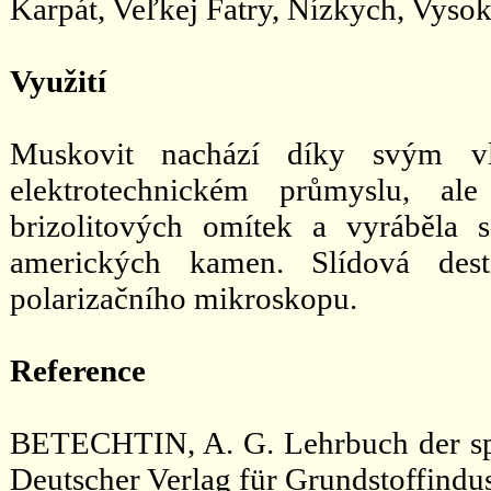
Karpát, Veľkej Fatry, Nízkych, Vyso
Využití
Muskovit nachází díky svým vl
elektrotechnickém průmyslu, ale
brizolitových omítek a vyráběla
amerických kamen. Slídová desti
polarizačního mikroskopu.
Reference
BETECHTIN, A. G. Lehrbuch der spe
Deutscher Verlag für Grundstoffindus