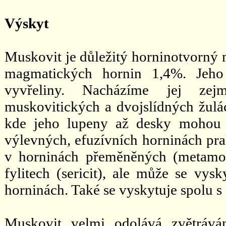
Výskyt
Muskovit je důležitý horninotvorný m
magmatických hornin 1,4%. Jeho 
vyvřeliny. Nacházíme jej zejm
muskovitických a dvojslídných žulác
kde jeho lupeny až desky mohou 
výlevných, efuzívních horninách pra
v horninách přeměněných (metamor
fylitech (sericit), ale může se vys
horninách. Také se vyskytuje spolu s
Muskovit velmi odolává zvětrává