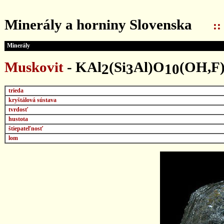
...
Minerály a horniny Slovenska
::
Minerály
Muskovit
- KAl
(Si
Al)O
(OH,F
2
3
10
trieda
kryštálová sústava
tvrdosť
hustota
štiepateľnosť
lom