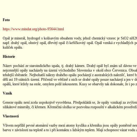
Foto
https://www.mindat.org/photo-95644.html
Opál je minerál, hydrogel s kolísavým obsahem vody, jehož chemický vzorec je SiO2·nH2O.
např. drahý opál, ohnivý opál, dřevitý opál či keříčkovitý opál. Opál vzniká z vychladlých 
kuliček opálu.
Historie
Název pochází ze staroindického upala, tj. drahý kámen. Drahý opál byl znám už dávno ve 
nejcennější opály nacházely na území východního Slovenska v okolí obce Červenica. Obsa
tehdejší sběratele. Nejbohatší nálezy drahého opálu pocházejí z australských nalezišť, které
dělí asi 19 státních území. Přičemž ve většině z nich se drahé opály pouze nacházejí a jen 
opálů, které ležely na stole, omylem polil inkoustem. Kusy se obarvily tak dokonale, že i p
Vznik
Geneze opálu není zcela uspokojivě vysvětlena. Předpokládá se, že opály vznikají za zvýšen
silikátové minerály, či křemen. Křemičitá složka se pozvolna rozpouští v alkalickém prostře
Vlastnosti
Vlivem nepříliš pevné atomární vazby mezi atomy kyslíku a křemíku jsou opály poměrně nestab
barvu v závislosti na teplotě a to i při kontaktu s lidským teplem. Mají schopnost vázat vodu