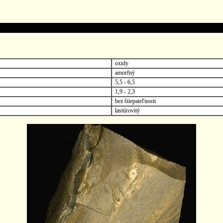
oxidy
amorfný
5,5 - 6,5
1,9 - 2,3
bez štiepateľnosti
lastúrovitý