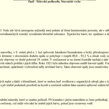
Opál - Šášovské podhradie, Štiavnické vrchy
 Voda zde bývá zastoupena nejčastěji mezi jedním až třemi hmotnostními procenty, ale v n
postvulkanických roztoků vysrážením křemičité substance. Typická hra barev, tzv. opalizace u 
starověku, v 6. století před n. l. byl opěvován básníkem Onomakritem a řecký přírodozpytec 
h křemene v slovenském drahém opálu se pohybuje v rozpětí 89,0 – 93,3 % a obsah vody od 6
 byly objeveny ve druhé polovině 19. století. V současnosti se na území Austrálie nachází a tak
v devíti státech probíhá i jejich těžba. Roku 1921 bylo náhodou objeveno umělé barvení opálů
o zaschnutí, opláchnutí i vybroušení měly nevídané barvy. Takto obarvené opály jsou označovány
ých teplot a tlaků z křemičitanů, které se mohou buď uvolňovat z organických zdrojů jako z 
dí a při změně podmínek prostředí na kyselé a současně snížení tlaku nastává opětovné srážení 
ilní minerály, které se snadno poškodí. Při kontaktu s jiným materiálem se často poškrábají, č
 a nečistoty, což může vést také ke změně jejich barvy, pokud jsou vystaveny vodě.