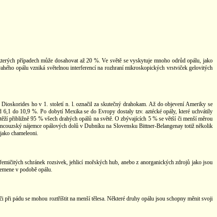
ěkterých případech může dosahovat až 20 %. Ve světě se vyskytuje mnoho odrůd opálu, jako
drahého opálu vzniká světelnou interferencí na rozhraní mikroskopických vrstviček gelovitých
Dioskorides ho v 1. století n. l. označil za skutečný drahokam. Až do objevení Ameriky se
,1 do 10,9 %. Po dobytí Mexika se do Evropy dostaly tzv. aztécké opály, které uchvátily
é těží přibližně 95 % všech drahých opálů na světě. O zbývajících 5 % se větší či menší měrou
. Francouzský nájemce opálových dolů v Dubníku na Slovensku Bittner-Belangenay totiž několik
 jako chameleoni.
křemičitých schránek rozsivek, jehlicí mořských hub, anebo z anorganických zdrojů jako jsou
křemene v podobě opálu.
i při pádu se mohou roztříštit na menší tělesa. Některé druhy opálu jsou schopny měnit svoji