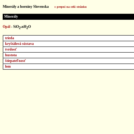
...
Minerály a horniny Slovenska
:: prepni na celú stránku
Minerály
Opál
-
SiO
.nH
O
2
2
trieda
kryštálová sústava
tvrdosť
hustota
štiepateľnosť
lom