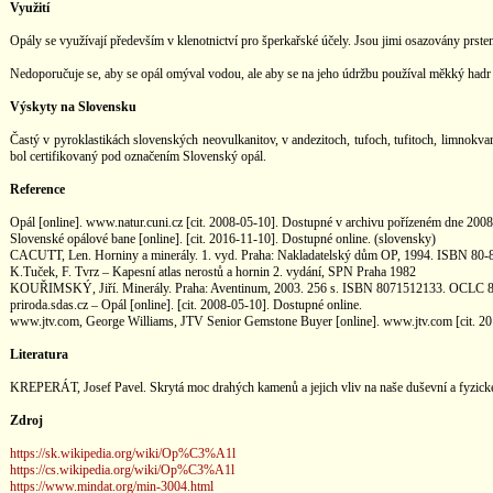
Využití
Opály se využívají především v klenotnictví pro šperkařské účely. Jsou jimi osazovány prste
Nedoporučuje se, aby se opál omýval vodou, ale aby se na jeho údržbu používal měkký hadr na
Výskyty na Slovensku
Častý v pyroklastikách slovenských neovulkanitov, v andezitoch, tufoch, tufitoch, limnokva
bol certifikovaný pod označením Slovenský opál.
Reference
Opál [online]. www.natur.cuni.cz [cit. 2008-05-10]. Dostupné v archivu pořízeném dne 200
Slovenské opálové bane [online]. [cit. 2016-11-10]. Dostupné online. (slovensky)
CACUTT, Len. Horniny a minerály. 1. vyd. Praha: Nakladatelský dům OP, 1994. ISBN 80-8
K.Tuček, F. Tvrz – Kapesní atlas nerostů a hornin 2. vydání, SPN Praha 1982
KOUŘIMSKÝ, Jiří. Minerály. Praha: Aventinum, 2003. 256 s. ISBN 8071512133. OCLC 8
priroda.sdas.cz – Opál [online]. [cit. 2008-05-10]. Dostupné online.
www.jtv.com, George Williams, JTV Senior Gemstone Buyer [online]. www.jtv.com [cit. 20
Literatura
KREPERÁT, Josef Pavel. Skrytá moc drahých kamenů a jejich vliv na naše duševní a fyzick
Zdroj
https://sk.wikipedia.org/wiki/Op%C3%A1l
https://cs.wikipedia.org/wiki/Op%C3%A1l
https://www.mindat.org/min-3004.html