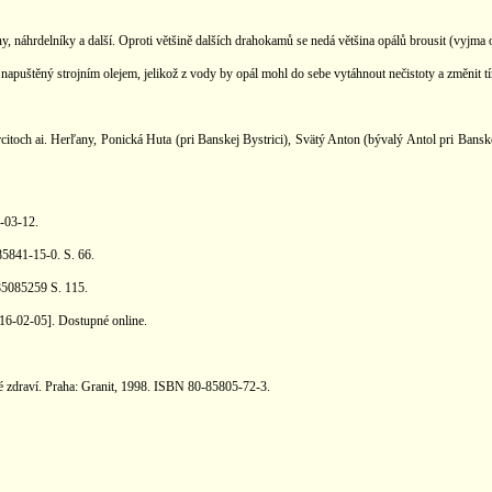
ny, náhrdelníky a další. Oproti většině dalších drahokamů se nedá většina opálů brousit (vyjm
puštěný strojním olejem, jelikož z vody by opál mohl do sebe vytáhnout nečistoty a změnit tím
rcitoch ai. Herľany, Ponická Huta (pri Banskej Bystrici), Svätý Anton (bývalý Antol pri Bansk
8-03-12.
5841-15-0. S. 66.
5085259 S. 115.
16-02-05]. Dostupné online.
é zdraví. Praha: Granit, 1998. ISBN 80-85805-72-3.