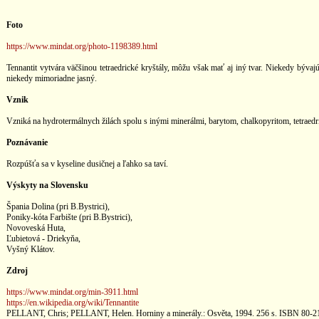
Foto
https://www.mindat.org/photo-1198389.html
Tennantit vytvára väčšinou tetraedrické kryštály, môžu však mať aj iný tvar. Niekedy bývaj
niekedy mimoriadne jasný.
Vznik
Vzniká na hydrotermálnych žilách spolu s inými minerálmi, barytom, chalkopyritom, tetraed
Poznávanie
Rozpúšťa sa v kyseline dusičnej a ľahko sa taví.
Výskyty na Slovensku
Špania Dolina (pri B.Bystrici),
Poniky-kóta Farbište (pri B.Bystrici),
Novoveská Huta,
Ľubietová - Driekyňa,
Vyšný Klátov.
Zdroj
https://www.mindat.org/min-3911.html
https://en.wikipedia.org/wiki/Tennantite
PELLANT, Chris; PELLANT, Helen. Horniny a minerály.: Osvěta, 1994. 256 s. ISBN 80-2