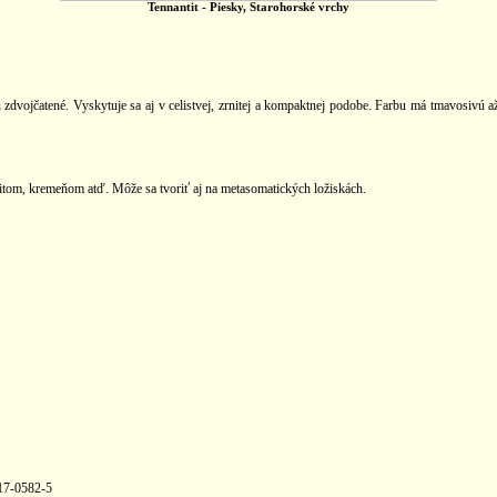
Tennantit -
Piesky, Starohorské vrchy
ú zdvojčatené. Vyskytuje sa aj v celistvej, zrnitej a kompaktnej podobe. Farbu má tmavosivú
ritom, kremeňom atď. Môže sa tvoriť aj na metasomatických ložiskách.
17-0582-5