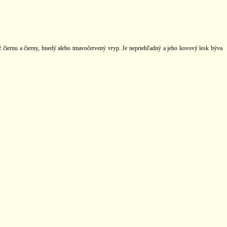
 až čiernu a čierny, hnedý alebo tmavočervený vryp. Je nepriehľadný a jeho kovový lesk býva