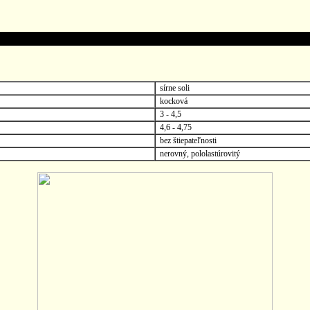
sírne soli
kocková
3 - 4,5
4,6 - 4,75
bez štiepateľnosti
nerovný, pololastúrovitý