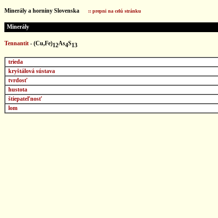
...
Minerály a horniny Slovenska
:: prepni na celú stránku
Minerály
Tennantit
-
(Cu,Fe)
As
S
12
4
13
trieda
kryštálová sústava
tvrdosť
hustota
štiepateľnosť
lom