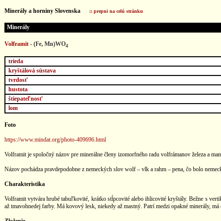
...
Minerály a horniny Slovenska
:: prepni na celú stránku
Minerály
Volframit
- (Fe, Mn)WO
4
trieda
kryštálová sústava
tvrdosť
hustota
štiepateľnosť
lom
Foto
https://www.mindat.org/photo-409696.html
Volframit je spoločný názov pre minerálne členy izomorfného radu volfrámanov železa a man
Názov pochádza pravdepodobne z nemeckých slov wolf – vlk a rahm – pena, čo bolo nemecké 
Charakteristika
Volframit vytvára hrubé tabuľkovité, krátko stĺpcovité alebo ihlicovité kryštály. Bežne s ve
až tmavohnedej farby. Má kovový lesk, niekedy až mastný. Patrí medzi opakné minerály, má 