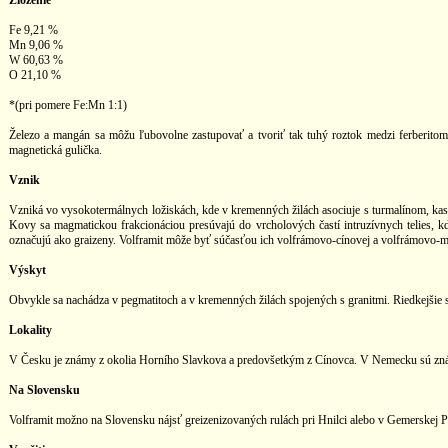
Zloženie
Fe 9,21 %
Mn 9,06 %
W 60,63 %
O 21,10 %
*(pri pomere Fe:Mn 1:1)
Železo a mangán sa môžu ľubovolne zastupovať a tvoriť tak tuhý roztok medzi ferberitom
magnetická gulička.
Vznik
Vzniká vo vysokotermálnych ložiskách, kde v kremenných žilách asociuje s turmalínom, kasi
Kovy sa magmatickou frakcionáciou presúvajú do vrcholových častí intruzívnych telies, k
označujú ako graizeny. Volframit môže byť súčasťou ich volfrámovo-cínovej a volfrámovo-mol
Výskyt
Obvykle sa nachádza v pegmatitoch a v kremenných žilách spojených s granitmi. Riedkejšie sa 
Lokality
V Česku je známy z okolia Horního Slavkova a predovšetkým z Cínovca. V Nemecku sú známe
Na Slovensku
Volframit možno na Slovensku nájsť greizenizovaných rulách pri Hnilci alebo v Gemerskej 