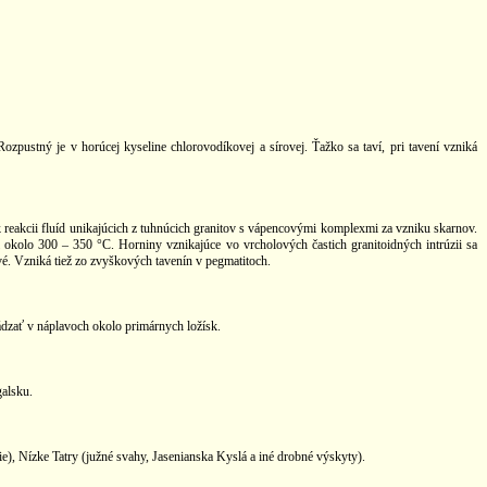
ustný je v horúcej kyseline chlorovodíkovej a sírovej. Ťažko sa taví, pri tavení vzniká
 reakcii fluíd unikajúcich z tuhnúcich granitov s vápencovými komplexmi za vzniku skarnov.
 okolo 300 – 350 °C. Horniny vznikajúce vo vrcholových častich granitoidných intrúzii sa
vé. Vzniká tiež zo zvyškových tavenín v pegmatitoch.
hádzať v náplavoch okolo primárnych ložísk.
alsku.
, Nízke Tatry (južné svahy, Jasenianska Kyslá a iné drobné výskyty).