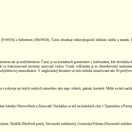
 (FeWO4) a hüberitom (MnWO4). Často obsahuje mikroskopické inklúzie nióbu a tantalu. Rozp
teritom ale aj molybdenitom. Častý je na kontaktoch granitoidov s karbonátmi, kde dochádza k
de sa frakcionované taveniny nasycujú vodou. Vznik volframitu je tu obmedzovaný teplotami
ybdénovej mineralizácie. V anglosaskej literatúre sú tieto ložiská označované ako W-porfýro
vyskytuje pri iných rudných minerálov ako napr. sfalerit, galenit, kasiterit. Môže sa tiež nac
 lokality Oberwolfach a Zinnwald. Nachádza sa tiež na ložiskách cínu v Španielsku a Portug
Polome. Hnilčík (Medvedí potok, Slovenské rudohorie), Gemerská Poloma (Slovenské rudohorie)