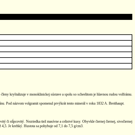
leny kryštalizuje v monoklinickej sústave a spolu so scheelitom je hlavnou rudou volfrámu.
nu. Pod názvom volgramit spomenul prvýkrát tento minerál v roku 1832 A. Breithaupt.
ý či stĺpcovitý. Nezriedka tiež masívne a celistvé kusy. Obyvkle čiernej čiernej, sivočiernej
 4,5. Je krehký. Hustota sa pohybuje od 7,1 do 7,5 g/cm3.