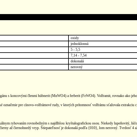
oxidy
jednoklonná
5 - 5,5
7,14 - 7,54
dokonalá
nerovný
gánu s koncovými členmi hübnerit (MnWO4) a ferberit (FeWO4). Volframit, rovnako ako jeho č
označenie pre cínovo-volfrámové rudy, v ktorých prítomnosť volfrámu sťažovala extrakciu cí
rtikálnym ryhovaním rovnobežným s najdlhšou kryštalografickou osou. Niekedy lupeňovitý, lúčovit
čierny až čiernohnedý vryp. Štiepateľnosť je dokonalá podľa {010}, lom nerovný. Tvrdosť 4 až