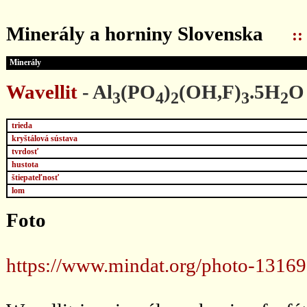
...
Minerály a horniny Slovenska
::
Minerály
Wavellit
- Al
(PO
)
(OH,F)
.5H
O
3
4
2
3
2
trieda
kryštálová sústava
tvrdosť
hustota
štiepateľnosť
lom
Foto
https://www.mindat.org/photo-13169