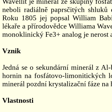
Wavellit je minerál ze skupiny fosfá
neboli radiálně paprsčitých shluků 
Roku 1805 jej popsal William Bab
lékaře a přírodovědce Williama Wavel
monoklinický Fe3+ analog je nerost a
Vznik
Jedná se o sekundární minerál z Al
hornin na fosfátovo-limonitických l
minerál pozdní krystalizační fáze na
Vlastnosti