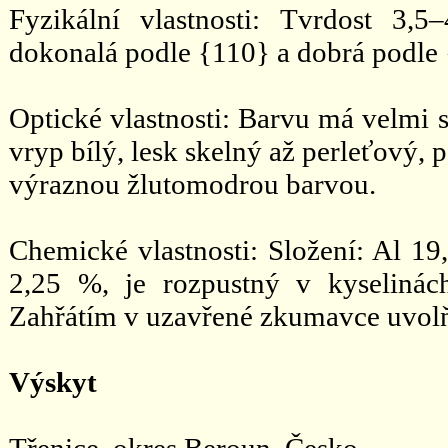
Fyzikální vlastnosti: Tvrdost 3,5
dokonalá podle {110} a dobrá podle {
Optické vlastnosti: Barvu má velmi s
vryp bílý, lesk skelný až perleťový, 
výraznou žlutomodrou barvou.
Chemické vlastnosti: Složení: Al 1
2,25 %, je rozpustný v kyselinác
Zahřátím v uzavřené zkumavce uvol
Výskyt
Třenice, okres Beroun, Česko