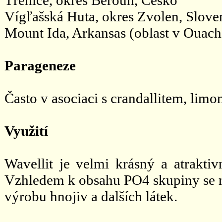
Vígľašská Huta, okres Zvolen, Slove
Mount Ida, Arkansas (oblast v Ouac
Parageneze
Často v asociaci s crandallitem, limo
Využití
Wavellit je velmi krásný a atraktiv
Vzhledem k obsahu PO4 skupiny se mů
výrobu hnojiv a dalších látek.