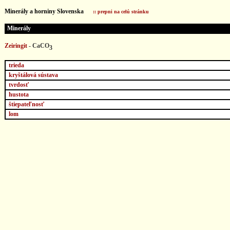
...
Minerály a horniny Slovenska
:: prepni na celú stránku
Minerály
Zeiringit
- CaCO
3
trieda
kryštálová sústava
tvrdosť
hustota
štiepateľnosť
lom