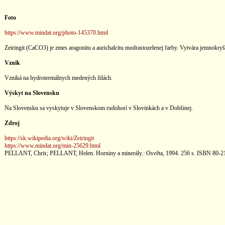
Foto
https://www.mindat.org/photo-145370.html
Zeiringit (CaCO3) je zmes aragonitu a aurichalcitu modrastozelenej farby. Vytvára jemnokryš
Vznik
Vzniká na hydrotermálnych medených žilách.
Výskyt na Slovensku
Na Slovensku sa vyskytuje v Slovenskom rudohorí v Slovinkách a v Dobšinej.
Zdroj
https://sk.wikipedia.org/wiki/Zeiringit
https://www.mindat.org/min-25629.html
PELLANT, Chris; PELLANT, Helen. Horniny a minerály.: Osvěta, 1994. 256 s. ISBN 80-2