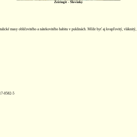
Zeiringit -
Slovinky
talické masy obličovitého a nátekovitého habitu v puklinách. Môže byť aj kvapľovitý, vláknitý
17-0582-5