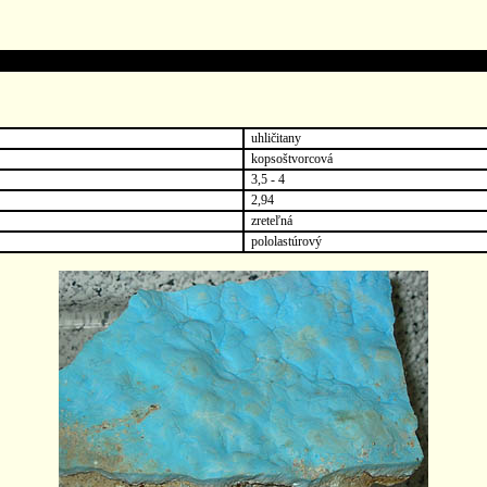
uhličitany
kopsoštvorcová
3,5 - 4
2,94
zreteľná
pololastúrový