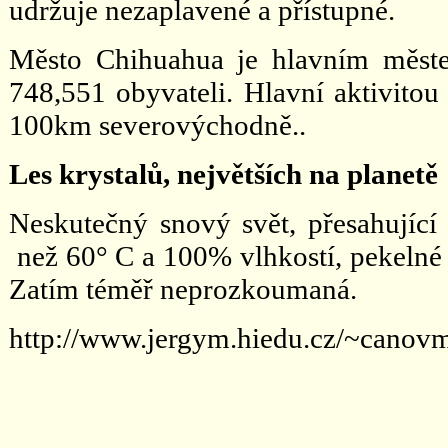
udržuje nezaplavené a přístupné.
Město Chihuahua je hlavním měste
748,551 obyvateli. Hlavní aktivitou
100km severovýchodně..
Les krystalů, největších na planetě
Neskutečný snový svět, přesahující 
než 60° C a 100% vlhkostí, pekelné m
Zatím téměř neprozkoumaná.
http://www.jergym.hiedu.cz/~canovm