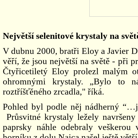
Největší selenitové krystaly na svět
V dubnu 2000, bratři Eloy a Javier D
věří, že jsou největší na světě - při
Čtyřicetiletý Eloy prolezl malým 
ohromnými krystaly. „Bylo to ná
roztříšťěného zrcadla," říká.
Pohled byl podle něj nádherný “…ja
Průsvitné krystaly ležely navršen
paprsky náhle odebraly veškerou
horníku z dolu Naica našel ještě větší