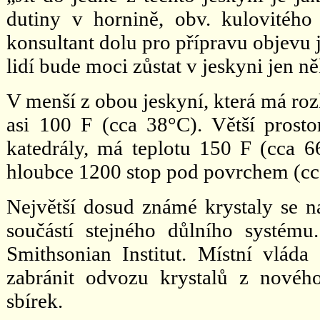
dutiny v hornině, obv. kulovitého
konsultant dolu pro přípravu objevu ja
lidí bude moci zůstat v jeskyni jen n
V menší z obou jeskyní, která má rozl
asi 100 F (cca 38°C). Větší prosto
katedrály, má teplotu 150 F (cca 6
hloubce 1200 stop pod povrchem (c
Největší dosud známé krystaly se n
součástí stejného důlního systém
Smithsonian Institut. Místní vláda
zabránit odvozu krystalů z nové
sbírek.