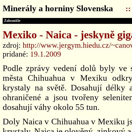
Minerály a horniny Slovenska
:
Zahraničie
Mexiko -
Naica - jeskyně gi
zdroj:
http://www.jergym.hiedu.cz/~cano
pridané:
19.1.2009
Podle zprávy vedení dolů byly ve 
města Chihuahua v Mexiku odkryt
krystaly na světě. Dosahují délky a
ohraničené a jsou tvořeny selenite
dosahují váhy okolo 55 tun.
Doly Naica v Chihuahua v Mexiku j
krystaly. Naica je olověný, zinkový a