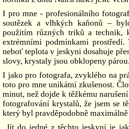
I pro mne - profesionálního fotograf
soutězek a vlhkých kaňonů – byl
použitím různých triků a technik, 
extrémními podmínkami prostředí. T
neboť teplota v jeskyni dosahuje pře
slovy, krystaly jsou obklopeny párou
I jako pro fotografa, zvyklého na p
toto pro mne unikátní zkušenost. Člo
minut, než dojde k těžkému narušení 
fotografování krystalů, že jsem se t
který byl pravděpodobně maximálně 
„Jít do jedné z těchto jeskyní je j