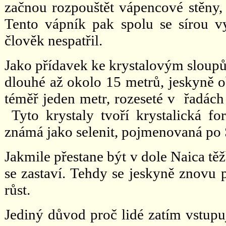
začnou rozpouštět vápencové stěny,
Tento vápník pak spolu se sírou vy
člověk nespatřil.
Jako přídavek ke krystalovým sloupům
dlouhé až okolo 15 metrů, jeskyně o
téměř jeden metr, rozeseté v řadách
Tyto krystaly tvoří krystalická 
známá jako selenit, pojmenovaná po 
Jakmile přestane být v dole Naica těž
se zastaví. Tehdy se jeskyně znovu 
růst.
Jediný důvod proč lidé zatím vstupuj