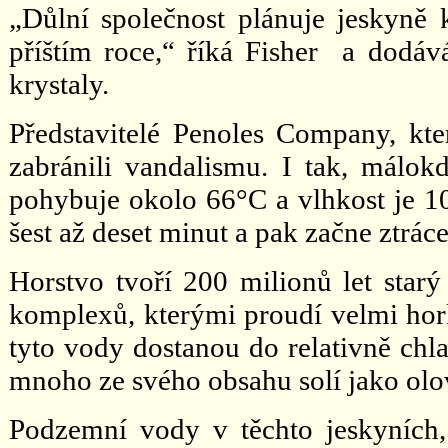
„Důlní společnost plánuje jeskyně
příštím roce,“ říká Fisher a dodáv
krystaly.
Představitelé Penoles Company, kter
zabránili vandalismu. I tak, málokd
pohybuje okolo 66°C a vlhkost je 1
šest až deset minut a pak začne ztráce
Horstvo tvoří 200 milionů let starý
komplexů, kterými proudí velmi hor
tyto vody dostanou do relativně chla
mnoho ze svého obsahu solí jako olov
Podzemní vody v těchto jeskyních, 