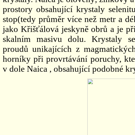
prostory obsahující krystaly seleni
stop(tedy průměr více než metr a dél
jako Křišťálová jeskyně obrů a je p
skalním masivu dolu. Krystaly s
proudů unikajících z magmatickýc
horníky při provrtávání poruchy, kt
v dole Naica , obsahující podobné kr