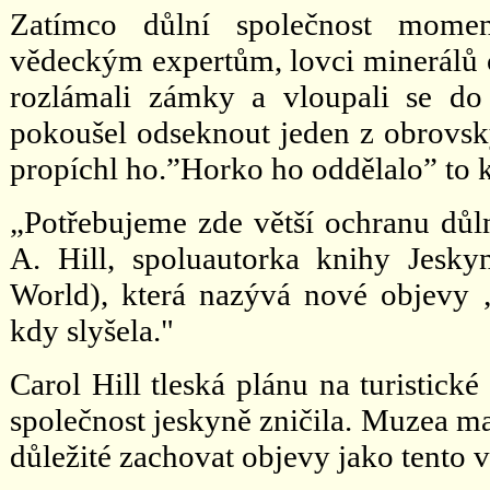
Zatímco důlní společnost momen
vědeckým expertům, lovci minerálů o
rozlámali zámky a vloupali se do 
pokoušel odseknout jeden z obrovský
propíchl ho.”Horko ho oddělalo” to 
„Potřebujeme zde větší ochranu důln
A. Hill, spoluautorka knihy Jesky
World), která nazývá nové objevy „
kdy slyšela."
Carol Hill tleská plánu na turistick
společnost jeskyně zničila. Muzea ma
důležité zachovat objevy jako tento v