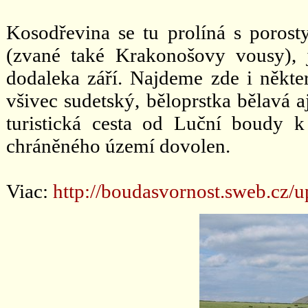
Kosodřevina se tu prolíná s porost
(zvané také Krakonošovy vousy), 
dodaleka září. Najdeme zde i někter
všivec sudetský, běloprstka bělavá aj
turistická cesta od Luční boudy 
chráněného území dovolen.
Viac:
http://boudasvornost.sweb.cz/u