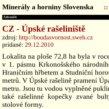
Minerály a horniny Slovenska
:
Zahraničie
CZ - Úpské rašeliniště
zdroj:
http://boudasvornost.sweb.cz
pridané:
29.12.2010
Lokalita na ploše 72,8 ha byla v roc
v 1. pásmu Krkonošského národníh
Hraničním hřbetem a Studniční hor
metrů. V Úpské rašelině pramení Úpa
metru. Jsou tu vodou vyplněné puklin
také rašelinné kopečky zvané bult
stolové formy.