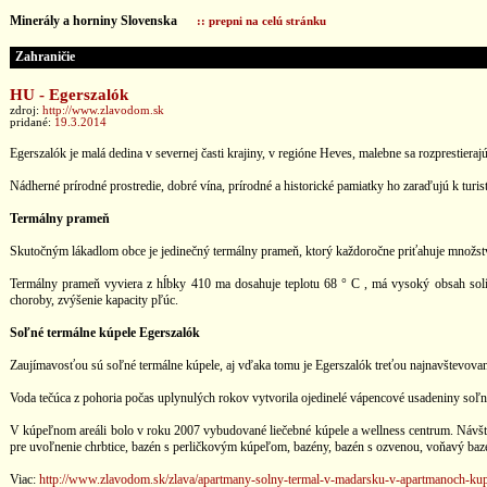
Minerály a horniny Slovenska
:: prepni na celú stránku
Zahraničie
HU - Egerszalók
zdroj:
http://www.zlavodom.sk
pridané:
19.3.2014
Egerszalók je malá dedina v severnej časti krajiny, v regióne Heves, malebne sa rozprestie
Nádherné prírodné prostredie, dobré vína, prírodné a historické pamiatky ho zaraďujú k turis
Termálny prameň
Skutočným lákadlom obce je jedinečný termálny prameň, ktorý každoročne priťahuje množstv
Termálny prameň vyviera z hĺbky 410 ma dosahuje teplotu 68 ° C , má vysoký obsah solí. 
choroby, zvýšenie kapacity pľúc.
Soľné termálne kúpele Egerszalók
Zaujímavosťou sú soľné termálne kúpele, aj vďaka tomu je Egerszalók treťou najnavštevovanej
Voda tečúca z pohoria počas uplynulých rokov vytvorila ojedinelé vápencové usadeniny soľný
V kúpeľnom areáli bolo v roku 2007 vybudované liečebné kúpele a wellness centrum. Návštev
pre uvoľnenie chrbtice, bazén s perličkovým kúpeľom, bazény, bazén s ozvenou, voňavý baz
Viac:
http://www.zlavodom.sk/zlava/apartmany-solny-termal-v-madarsku-v-apartmanoch-kup