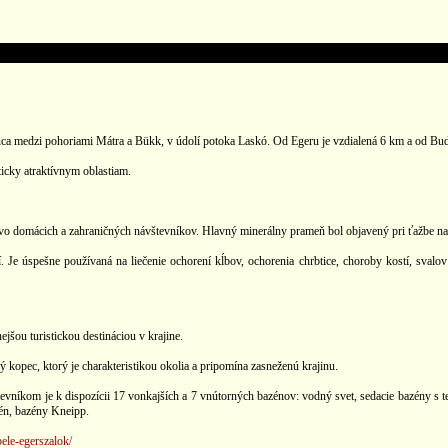
rajúca medzi pohoriami Mátra a Bükk, v údolí potoka Laskó. Od Egeru je vzdialená 6 km a od Bu
ticky atraktívnym oblastiam.
o domácich a zahraničných návštevníkov. Hlavný minerálny prameň bol objavený pri ťažbe naft
Je úspešne používaná na liečenie ochorení kĺbov, ochorenia chrbtice, choroby kostí, sval
šou turistickou destináciou v krajine.
 kopec, ktorý je charakteristikou okolia a pripomína zasneženú krajinu.
níkom je k dispozícii 17 vonkajších a 7 vnútorných bazénov: vodný svet, sedacie bazény s ter
én, bazény Kneipp.
ele-egerszalok/