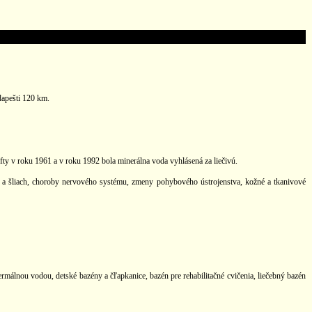
dapešti 120 km.
y v roku 1961 a v roku 1992 bola minerálna voda vyhlásená za liečivú.
ov a šliach, choroby nervového systému, zmeny pohybového ústrojenstva, kožné a tkanivové
málnou vodou, detské bazény a čľapkanice, bazén pre rehabilitačné cvičenia, liečebný bazén