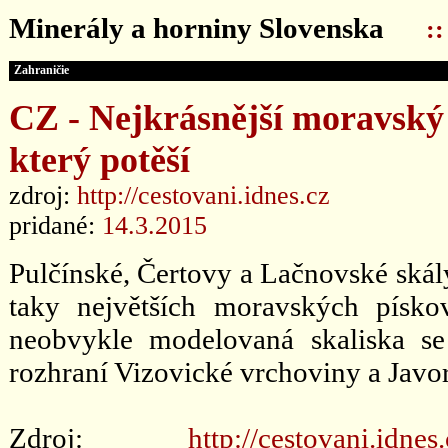
Minerály a horniny Slovenska
:
Zahraničie
CZ - Nejkrásnější moravský 
který potěší
zdroj:
http://cestovani.idnes.cz
pridané:
14.3.2015
Pulčínské, Čertovy a Lačnovské skály
taky největších moravských písko
neobvykle modelovaná skaliska se
rozhraní Vizovické vrchoviny a Javo
Zdroj:
http://cestovani.idne