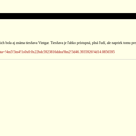
ch bola aj známa tiesňava Vintgar. Tiesňava je ľahko prístupná, plná ľudí, ale napriek tomu pr
/data=!4m5!3m4!1s0x0:0x22bdc5923816ddea!8m2!3d46.3935926!4d14.0856595