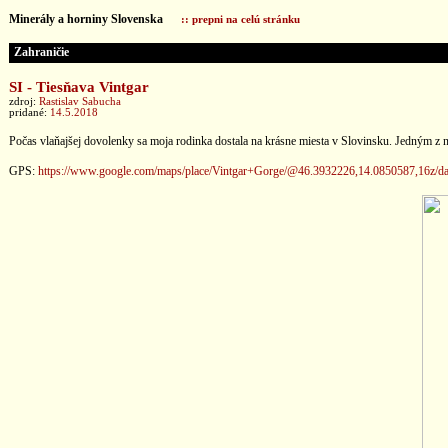
Minerály a horniny Slovenska
:: prepni na celú stránku
Zahraničie
SI - Tiesňava Vintgar
zdroj:
Rastislav Sabucha
pridané:
14.5.2018
Počas vlaňajšej dovolenky sa moja rodinka dostala na krásne miesta v Slovinsku. Jedným z ni
GPS:
https://www.google.com/maps/place/Vintgar+Gorge/@46.3932226,14.0850587,16z