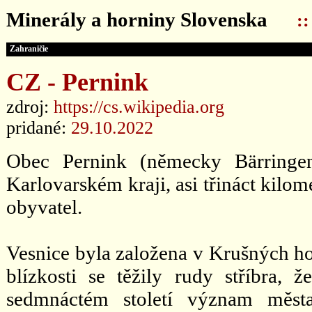
Minerály a horniny Slovenska
:
Zahraničie
CZ - Pernink
zdroj:
https://cs.wikipedia.org
pridané:
29.10.2022
Obec Pernink (německy Bärringe
Karlovarském kraji, asi třináct kilo
obyvatel.
Vesnice byla založena v Krušných ho
blízkosti se těžily rudy stříbra,
sedmnáctém století význam města