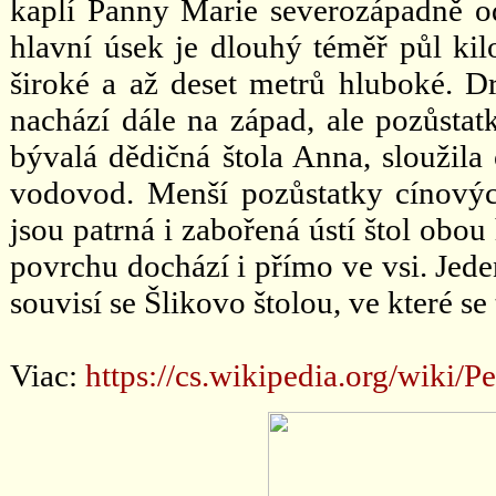
kaplí Panny Marie severozápadně od
hlavní úsek je dlouhý téměř půl kil
široké a až deset metrů hluboké. D
nachází dále na západ, ale pozůstat
bývalá dědičná štola Anna, sloužil
vodovod. Menší pozůstatky cínovýc
jsou patrná i zabořená ústí štol ob
povrchu dochází i přímo ve vsi. Jede
souvisí se Šlikovo štolou, ve které se 
Viac:
https://cs.wikipedia.org/wiki/P