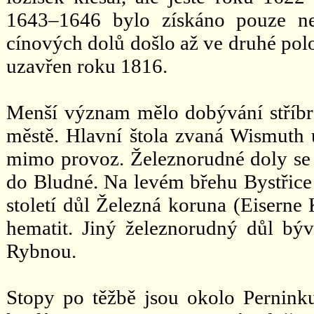
1643–1646 bylo získáno pouze ne
cínových dolů došlo až ve druhé polo
uzavřen roku 1816.
Menší význam mělo dobývání stříbra,
městě. Hlavní štola zvaná Wismuth ú
mimo provoz. Železnorudné doly se 
do Bludné. Na levém břehu Bystřice
století důl Železná koruna (Eiserne 
hematit. Jiný železnorudný důl b
Rybnou.
Stopy po těžbě jsou okolo Pernink