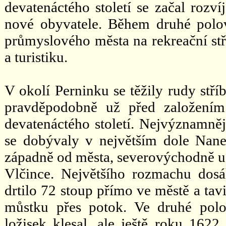
devatenáctého století se začal rozví
nové obyvatele. Během druhé polov
průmyslového města na rekreační stř
a turistiku.
V okolí Perninku se těžily rudy stříb
pravděpodobně už před založením
devatenáctého století. Nejvýznamně
se dobývaly v největším dole Nan
západně od města, severovýchodně u 
Vlčince. Největšího rozmachu dos
drtilo 72 stoup přímo ve městě a tavi
můstku přes potok. Ve druhé polo
ložisek klesal, ale ještě roku 1622