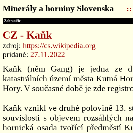
Minerály a horniny Slovenska
:
Zahraničie
CZ - Kaňk
zdroj:
https://cs.wikipedia.org
pridané:
27.11.2022
Kaňk (něm Gang) je jedna ze dva
katastrálních území města Kutná Hor
Hory. V současné době je zde regist
Kaňk vznikl ve druhé polovině 13. s
souvislosti s objevem rozsáhlých na
hornická osada tvořící předměstí 