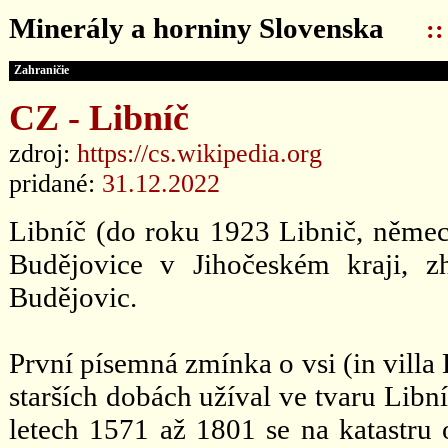
Minerály a horniny Slovenska
:
Zahraničie
CZ - Libníč
zdroj:
https://cs.wikipedia.org
pridané:
31.12.2022
Libníč (do roku 1923 Libnič, německ
Budějovice v Jihočeském kraji, 
Budějovic.
První písemná zmínka o vsi (in villa
starších dobách užíval ve tvaru Libní
letech 1571 až 1801 se na katastru o