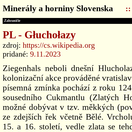
Minerály a horniny Slovenska
:
Zahraničie
PL - Głuchołazy
zdroj:
https://cs.wikipedia.org
pridané:
9.11.2023
Ziegenhals neboli dnešní Hluchola
kolonizační akce prováděné vratisl
písemná zmínka pochází z roku 1249
sousedního Cukmantlu (Zlatých Hor
možné dobývat v tzv. měkkých (pov
ze zdejších řek včetně Bělé. Vrcho
15. a 16. století, vedle zlata se te