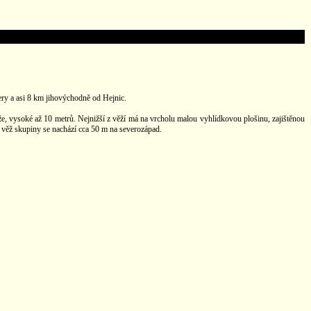
ery a asi 8 km jihovýchodně od Hejnic.
že, vysoké až 10 metrů. Nejnižší z věží má na vrcholu malou vyhlídkovou plošinu, zajištěnou
 věž skupiny se nachází cca 50 m na severozápad.