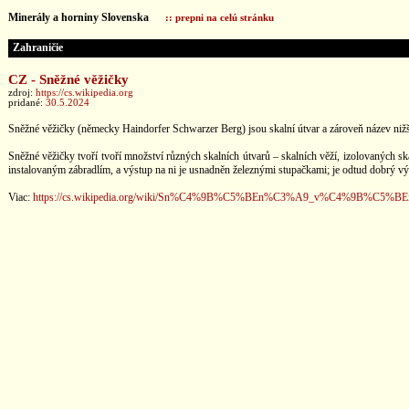
Minerály a horniny Slovenska
:: prepni na celú stránku
Zahraničie
CZ - Sněžné věžičky
zdroj:
https://cs.wikipedia.org
pridané:
30.5.2024
Sněžné věžičky (německy Haindorfer Schwarzer Berg) jsou skalní útvar a zároveň název nižší
Sněžné věžičky tvoří tvoří množství různých skalních útvarů – skalních věží, izolovaných s
instalovaným zábradlím, a výstup na ni je usnadněn železnými stupačkami; je odtud dobrý vý
Viac:
https://cs.wikipedia.org/wiki/Sn%C4%9B%C5%BEn%C3%A9_v%C4%9B%C5%B