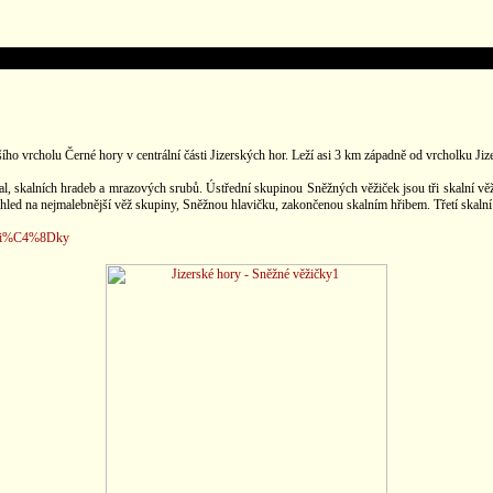
ho vrcholu Černé hory v centrální části Jizerských hor. Leží asi 3 km západně od vrcholku Jiz
kal, skalních hradeb a mrazových srubů. Ústřední skupinou Sněžných věžiček jsou tři skalní vě
hled na nejmalebnější věž skupiny, Sněžnou hlavičku, zakončenou skalním hřibem. Třetí skalní
Ei%C4%8Dky