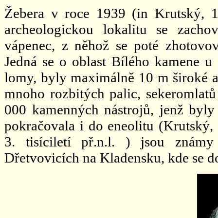
Žebera v roce 1939 (in Krutský, 
archeologickou lokalitu se zacho
vápenec, z něhož se poté zhotovov
Jedná se o oblast Bílého kamene u
lomy, byly maximálně 10 m široké a
mnoho rozbitých palic, sekeromlatů
000 kamenných nástrojů, jenž byly 
pokračovala i do eneolitu (Krutský,
3. tisíciletí př.n.l. ) jsou znám
Dřetvovicích na Kladensku, kde se 