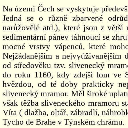
Na území Čech se vyskytuje předevší
Jedná se o různě zbarvené odrůdy
narůžovělé atd.), které jsou z větš
sedimentární pánev táhnoucí se zhru
mocné vrstvy vápenců, které moho
Nejžádanějším a nejvyúživanějším d
od středověku tzv. slivenecký mram
do roku 1160, kdy zdejší lom ve Sl
hvězdou, od té doby prakticky nep
slivenecký mramor. Měl široké uplatn
však těžba sliveneckého mramoru sta
Víta ( dlažba, oltář, zábradlí, náhr
Tycho de Brahe v Týnském chrámu.