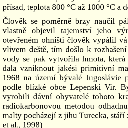
přísad, teplota 800 °C až 1000 °C a 
Člověk se poměrně brzy naučil pál
vlastně objevil tajemství jeho v
otevřeném ohništi člověk vypálil v
vlivem deště, tím došlo k rozhašen
vody se pak vytvořila hmota, kter
dala vzniknout jakési primitivní m
1968 na území bývalé Jugoslávie p
podle blízké obce Lepenski Vir. B
vyrobili dávní obyvatelé tohoto kra
radiokarbonovou metodou odhadnut
malty pocházejí z jihu Turecka, stář
et al., 1998)