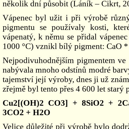
několik dní působit (Láník – Cikrt, 2
Vápenec byl užit i při výrobě různ
pigmentu se používaly kosti, kte
vápenatý, k němu se přidal vápenec 
1000 °C) vznikl bílý pigment: CaO 
Nejpodivuhodnějším pigmentem ve st
nabývala mnoho odstínů modré barvy
tajemství její výroby, dnes ji už zná
zřejmě byl tento přes 4 600 let starý
Cu2[(OH)2 CO3] + 8SiO2 + 2Ca
3CO2 + H2O
Velice důležité při výrobě bylo dod