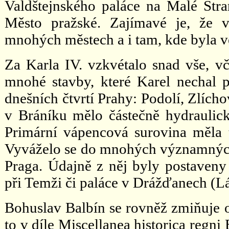
Valdštejnského paláce na Malé Stra
Město pražské. Zajímavé je, že 
mnohých městech a i tam, kde byla ve
Za Karla IV. vzkvétalo snad vše, v
mnohé stavby, které Karel nechal p
dnešních čtvrtí Prahy: Podolí, Zlích
v Bráníku mělo částečně hydraulické
Primární vápencová surovina měla t
Vyváželo se do mnohých významných
Praga. Údajně z něj byly postaveny
při Temži či paláce v Drážďanech (Lá
Bohuslav Balbín se rovněž zmiňuje o
to v díle Miscellanea historica regni