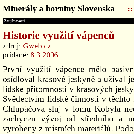
Minerály a horniny Slovenska
:
Zaujímavosti
Historie využití vápenců
zdroj:
Gweb.cz
pridané:
8.3.2006
První využití vápence mělo pasivn
osídloval krasové jeskyně a užíval j
lidské přítomnosti v krasových jesky
Svědectvím lidské činnosti v těchto
Chlupáčova sluj v lomu Kobyla ne
zachycen vývoj od středního a ml
vyrobeny z místních materiálů. Podo