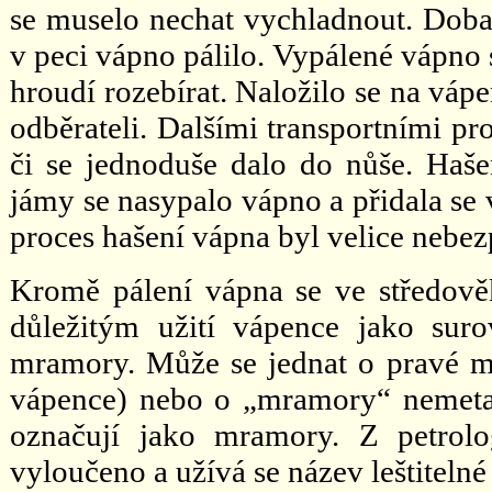
se muselo nechat vychladnout. Doba 
v peci vápno pálilo. Vypálené vápno 
hroudí rozebírat. Naložilo se na váp
odběrateli. Dalšími transportními pr
či se jednoduše dalo do nůše. Haš
jámy se nasypalo vápno a přidala se
proces hašení vápna byl velice nebez
Kromě pálení vápna se ve středověku
důležitým užití vápence jako sur
mramory. Může se jednat o pravé m
vápence) nebo o „mramory“ nemetam
označují jako mramory. Z petrolo
vyloučeno a užívá se název leštitelné