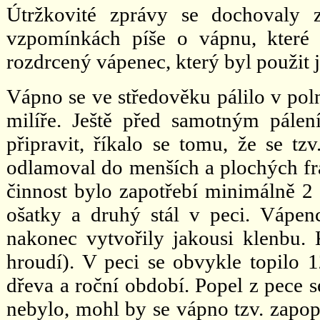
Útržkovité zprávy se dochovaly 
vzpomínkách píše o vápnu, které
rozdrcený vápenec, který byl použit 
Vápno se ve středověku pálilo v pol
milíře. Ještě před samotným pál
připravit, říkalo se tomu, že se tz
odlamoval do menších a plochých fra
činnost bylo zapotřebí minimálně 2 
ošatky a druhý stál v peci. Vápe
nakonec vytvořily jakousi klenbu. 
hroudí). V peci se obvykle topilo 
dřeva a roční období. Popel z pece 
nebylo, mohl by se vápno tzv. zapope