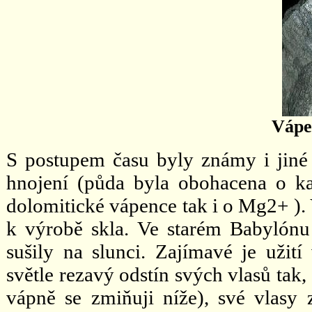
Vápe
S postupem času byly známy i jiné p
hnojení (půda byla obohacena o ka
dolomitické vápence tak i o Mg2+ ). 
k výrobě skla. Ve starém Babylónu 
sušily na slunci. Zajímavé je užit
světle rezavý odstín svých vlasů tak
vápně se zmiňuji níže), své vlasy