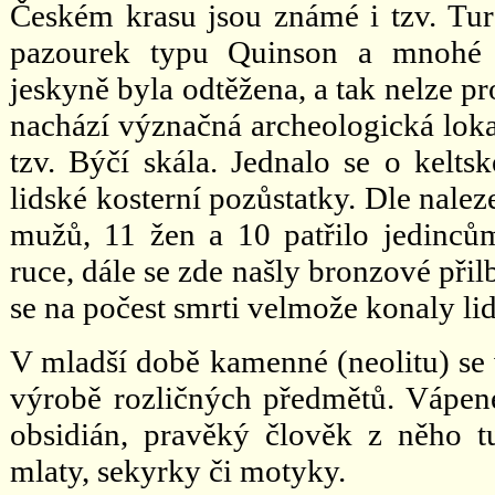
Českém krasu jsou známé i tzv. Turs
pazourek typu Quinson a mnohé c
jeskyně byla odtěžena, a tak nelze 
nachází význačná archeologická lok
tzv. Býčí skála. Jednalo se o keltsk
lidské kosterní pozůstatky. Dle nalez
mužů, 11 žen a 10 patřilo jedinců
ruce, dále se zde našly bronzové přil
se na počest smrti velmože konaly li
V mladší době kamenné (neolitu) se 
výrobě rozličných předmětů. Vápene
obsidián, pravěký člověk z něho tu
mlaty, sekyrky či motyky.