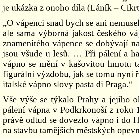
je ukázka z onoho díla (Láník – Cikrt
„O vápenci snad bych se ani nemusel
ale sama výborná jakost českého v
znamenitého vápence se dobývají n
jsou všude u lesů. … Při pálení a h
vápno se mění v kašovitou hmotu ta
figurální výzdobu, jak se tomu nyní 
italské vápno slovy pasta di Praga.“
Vše výše se týkalo Prahy a jejího 
pálení vápna v Podkrkonoší z roku 1
právě odtud se dovezlo vápno i do H
na stavbu tamějších městských opevn