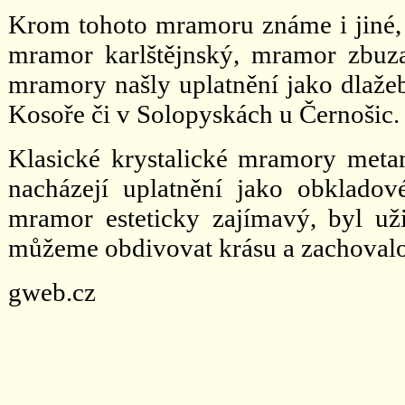
Krom tohoto mramoru známe i jiné, 
mramor karlštějnský, mramor zbuz
mramory našly uplatnění jako dlažebn
Kosoře či v Solopyskách u Černošic.
Klasické krystalické mramory met
nacházejí uplatnění jako obkladov
mramor esteticky zajímavý, byl uži
můžeme obdivovat krásu a zachovalo
gweb.cz