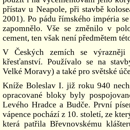
přístav u Neapole, při stavbě kolose
2001). Po pádu římského impéria se 
zapomnělo. Vše se změnilo v polov
cement, ten však není předmětem této
V Českých zemích se výrazněji 
křesťanství. Používalo se na stav
Velké Moravy) a také pro světské úče
Kníže Boleslav I. již roku 940 necha
opracované bloky byly pospojovan
Levého Hradce a Budče. První pís
vápence pochází z 10. století, ze kte
která patřila Břevnovskému klášter