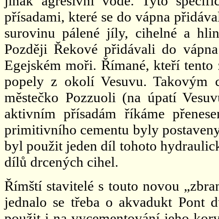
jinak agresivní vodě. Tyto specifi
přísadami, které se do vápna přidáva
surovinu pálené jíly, cihelné a hlin
Později Řekové přidávali do vápna
Egejském moři. Římané, kteří tento 
popely z okolí Vesuvu. Takovým 
městečko Pozzuoli (na úpatí Vesu
aktivním přísadám říkáme přenese
primitivního cementu byly postaveny
byl použit jeden díl tohoto hydraulic
dílů drcených cihel.
Římští stavitelé s touto novou „zbra
jednalo se třeba o akvadukt Pont d
použit i na vycementování jeho kor