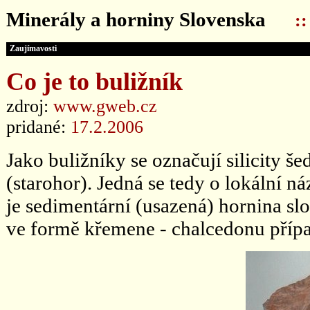
Minerály a horniny Slovenska
:
Zaujímavosti
Co je to buližník
zdroj:
www.gweb.cz
pridané:
17.2.2006
Jako buližníky se označují silicity š
(starohor). Jedná se tedy o lokální náz
je sedimentární (usazená) hornina sl
ve formě křemene - chalcedonu příp