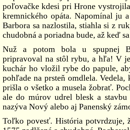
poľovačke kdesi pri Hrone vystrojila
kremnického opáta. Napomínal ju a 
Barbora sa nazlostila, stiahla si z r
chudobná a poriadna bude, až keď sa je
Nuž a potom bola u spupnej Bar
pripravoval na stôl rybu, a hľa! V je
kuchár ho vložil rybe do papule, aby
pohľade na prsteň omdlela. Vedela, 
prišla o všetko a musela žobrať. Po
ale do múrov udrel blesk a stavbu 
nazýva Nový alebo aj Panenský zámo
Toľko povesť. História potvrdzuje,