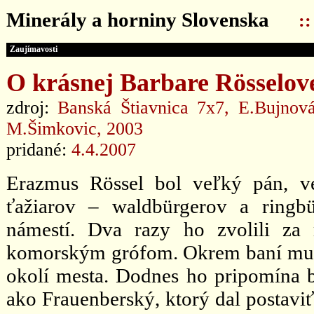
Minerály a horniny Slovenska
:
Zaujímavosti
O krásnej Barbare Rösselov
zdroj:
Banská Štiavnica 7x7, E.Bujnová
M.Šimkovic, 2003
pridané:
4.4.2007
Erazmus Rössel bol veľký pán, ve
ťažiarov – waldbürgerov a ringbü
námestí. Dva razy ho zvolili za 
komorským grófom. Okrem baní mu pa
okolí mesta. Dodnes ho pripomína 
ako Frauenberský, ktorý dal postaviť