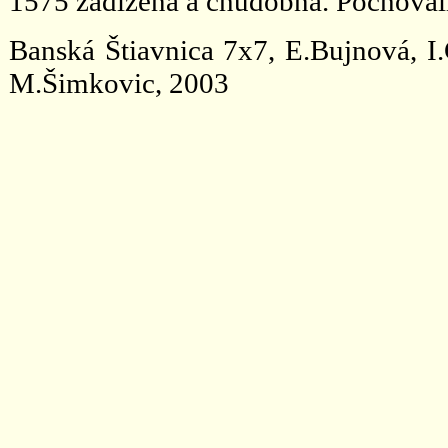
1575 zadlžená a chudobná. Pochovali
Banská Štiavnica 7x7, E.Bujnová, I
M.Šimkovic, 2003