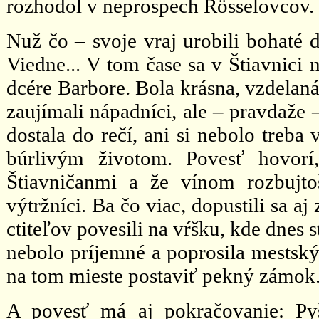
rozhodol v neprospech Rösselovcov.
Nuž čo – svoje vraj urobili bohaté d
Viedne... V tom čase sa v Štiavnici
dcére Barbore. Bola krásna, vzdelaná,
zaujímali nápadníci, ale – pravdaže –
dostala do rečí, ani si nebolo treb
búrlivým životom. Povesť hovorí
Štiavničanmi a že vínom rozbujtoš
výtržníci. Ba čo viac, dopustili sa a
ctiteľov povesili na vŕšku, kde dnes
nebolo príjemné a poprosila mestskýc
na tom mieste postaviť pekný zámok
A povesť má aj pokračovanie: Py