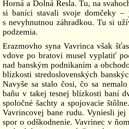
Horná a Dolná Resla. Tu, na svahoc
si baníci stavali svoje domčeky –
s nevyhnutnou záhradkou. Tu si uží
podzemia.
Erazmovho syna Vavrinca však šťas
vdove po bratovi musel vyplatiť pod
nad banským podnikaním a obchodom
blízkosti stredoslovenských banskýc
Navyše sa stalo čosi, čo sa nemal
baňu v takej tesnej blízkosti baní 
spoločné šachty a spojovacie štôlne
Vavrincovej bane rudu. Vyniesli jej
spor o odškodnenie. Vavrinec v ňom 