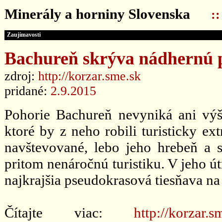
Minerály a horniny Slovenska
:
Zaujímavosti
Bachureň skrýva nádhernú 
zdroj:
http://korzar.sme.sk
pridané:
2.9.2015
Pohorie Bachureň nevyniká ani vý
ktoré by z neho robili turisticky ex
navštevované, lebo jeho hrebeň a 
pritom nenáročnú turistiku. V jeho ú
najkrajšia pseudokrasová tiesňava 
Čítajte viac:
http://korzar.