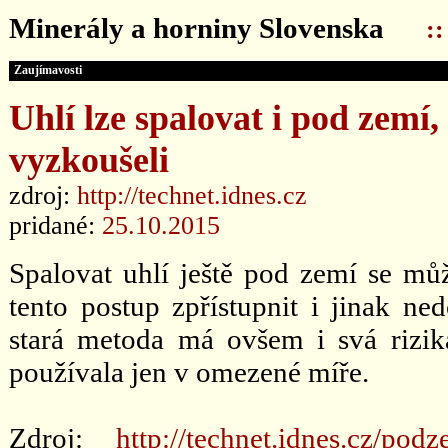
Minerály a horniny Slovenska
:
Zaujímavosti
Uhlí lze spalovat i pod zemí,
vyzkoušeli
zdroj:
http://technet.idnes.cz
pridané:
25.10.2015
Spalovat uhlí ještě pod zemí se mů
tento postup zpřístupnit i jinak ned
stará metoda má ovšem i svá rizik
používala jen v omezené míře.
Zdroj:
http://technet.idnes.cz/pod