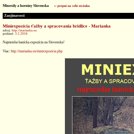
Minerály a horniny Slovenska
:: prepni na celú stránku
Zaujímavosti
Miniexpozícia ťažby a spracovania bridlice - Marianka
zdroj:
http://marianka.eu
pridané:
3.2.2016
Najmenšia banícka expozícia na Slovensku!
Viac:
http://marianka.eu/miniexpozicia.php