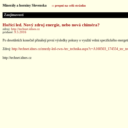
Minerály a horniny Slovenska
:: prepni na celú stránku
Zaujímavosti
Hořící led. Nový zdroj energie, nebo nová chiméra?
zdroj:
http://technet.idnes.cz
pridané:
9.5.2016
Po desetiletích konečně přinášejí první výsledky pokusy o využití velmi specifického energe
Zdroj:
http://technet.idnes.cz/zmrzly-led-cwn-/tec_technika.aspx?c=A160503_174554_tec_t
http://technet.idnes.cz