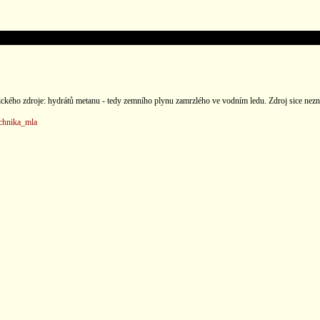
tického zdroje: hydrátů metanu - tedy zemního plynu zamrzlého ve vodním ledu. Zdroj sice nezn
echnika_mla