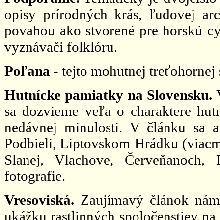
opisy prírodných krás, ľudovej ar
povahou ako stvorené pre horskú cykl
vyznávači folklóru.
Poľana
- tejto mohutnej treťohornej
Hutnícke pamiatky na Slovensku.
sa dozvieme veľa o charaktere hut
nedávnej minulosti. V článku sa a
Podbieli, Liptovskom Hrádku (viacme
Slanej, Vlachove, Červeňanoch,
fotografie.
Vresoviská.
Zaujímavý článok nám p
ukážku rastlinných spoločenstiev na