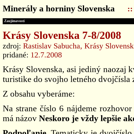
Minerály a horniny Slovenska
:
Zaujímavosti
Krásy Slovenska 7-8/2008
zdroj:
Rastislav Sabucha, Krásy Slovensk
pridané:
12.7.2008
Krásy Slovenska, asi jediný naozaj 
turistike do svojho letného dvojčísla
Z obsahu vyberáme:
Na strane číslo 6 nájdeme rozhovo
má názov
Neskoro je vždy lepšie ak
Podpoľanie.
Tematicky je dvojčíslo