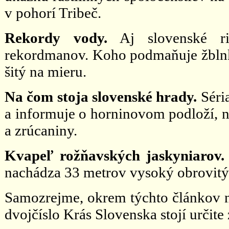
v pohorí Tribeč.
Rekordy vody.
Aj slovenské ri
rekordmanov. Koho podmaňuje žblnko
šitý na mieru.
Na čom stoja slovenské hrady.
Séri
a informuje o horninovom podloží, 
a zrúcaniny.
Kvapeľ rožňavských jaskyniarov
nachádza 33 metrov vysoký obrovitý s
Samozrejme, okrem týchto článkov ná
dvojčíslo Krás Slovenska stojí určite 