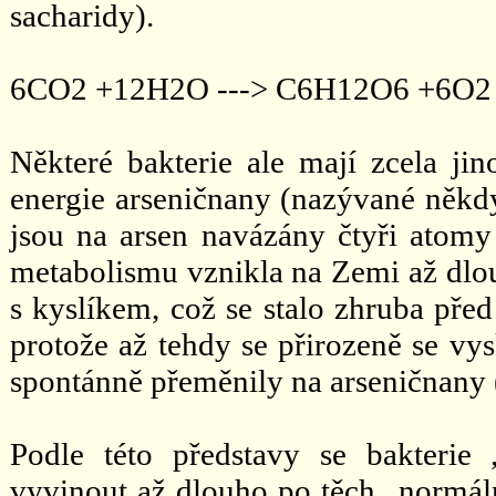
sacharidy).
6CO2 +12H2O ---> C6H12O6 +6O2 
Některé bakterie ale mají zcela jin
energie arseničnany (nazývané někdy 
jsou na arsen navázány čtyři atomy 
metabolismu vznikla na Zemi až dlou
s kyslíkem, což se stalo zhruba před
protože až tehdy se přirozeně se vys
spontánně přeměnily na arseničnany 
Podle této představy se bakterie 
vyvinout až dlouho po těch „normáln