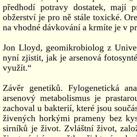
předhodí potravy dostatek, mají 
obžerství je pro ně stále toxické. O
na vhodné dávkování a krmíte je v pr
Jon Lloyd, geomikrobiolog z Unive
nyní zjistit, jak je arsenová fotosyn
využít.“
Závěr genetiků. Fylogenetická ana
arsenový metabolismus je prastar
zachoval u bakterií, které jsou souč
živených horkými prameny bez kysl
sirníků je život. Zvláštní život, za