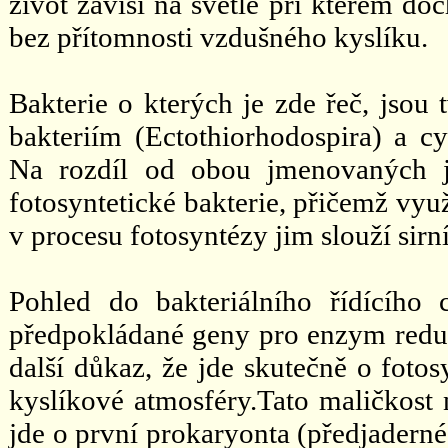
život závisí na světle při kterém do
bez přítomnosti vzdušného kyslíku.
Bakterie o kterých je zde řeč, js
bakteriím (Ectothiorhodospira) a cya
Na rozdíl od obou jmenovaných js
fotosyntetické bakterie, přičemž vyu
v procesu fotosyntézy jim slouží sirn
Pohled do bakteriálního řídícíh
předpokládané geny pro enzym reduk
další důkaz, že jde skutečně o fotos
kyslíkové atmosféry.Tato maličkost 
jde o první prokaryonta (předjaderné