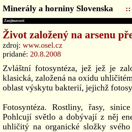
Minerály a horniny Slovenska
:
Zaujímavosti
Život založený na arsenu pře
zdroj:
www.osel.cz
pridané:
20.8.2008
Zvláštní fotosyntéza, jež jež je zal
klasická, založená na oxidu uhličité
oblast výskytu bakterií, jejichž fotos
Fotosyntéza. Rostliny, řasy, sinic
Pohlcují světlo a dobývají z něj en
uhličitý na organické složky svého