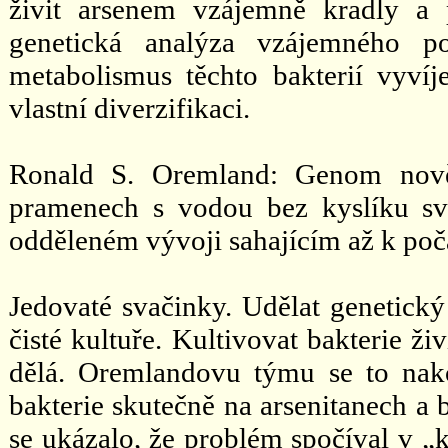
živit arsenem vzájemně kradly a
genetická analýza vzájemného p
metabolismus těchto bakterií vyví
vlastní diverzifikaci.
Ronald S. Oremland: Genom nově 
pramenech s vodou bez kyslíku sv
odděleném vývoji sahajícím až k po
Jedovaté svačinky. Udělat genetický
čisté kultuře. Kultivovat bakterie ž
dělá. Oremlandovu týmu se to nako
bakterie skutečně na arsenitanech a 
se ukázalo, že problém spočíval v „k