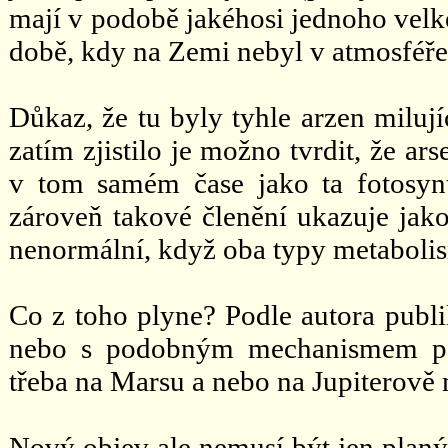
mají v podobě jakéhosi jednoho velk
době, kdy na Zemi nebyl v atmosféře k
Důkaz, že tu byly tyhle arzen milují
zatím zjistilo je možno tvrdit, že a
v tom samém čase jako ta fotosynt
zároveň takové členění ukazuje jako
nenormální, když oba typy metabolis
Co z toho plyne? Podle autora publ
nebo s podobným mechanismem poh
třeba na Marsu a nebo na Jupiterově 
Nový objev ale nemusí být jen planý