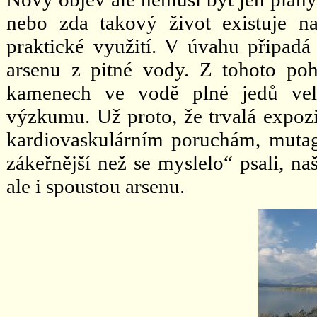
nebo zda takový život existuje n
praktické využití. V úvahu připadá
arsenu z pitné vody. Z tohoto poh
kamenech ve vodě plné jedů ve
výzkumu. Už proto, že trvalá expozi
kardiovaskulárním poruchám, mutage
zákeřnější než se myslelo“ psali, n
ale i spoustou arsenu.