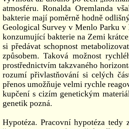
atmosféru. Ronalda Oremlanda však
bakterie mají poměrně hodně odlišn
Geological Survey v Menlo Parku v K
konzumující bakterie na Zemi krátce,
si předávat schopnost metabolizov
způsobem. Taková možnost rychlého
prostřednictvím takzvaného horizont
rozumí přivlastňování si celých čá
přenos umožňuje velmi rychle reagova
kupčení s cizím genetickým materiá
genetik pozná.
Hypotéza. Pracovní hypotéza tedy z