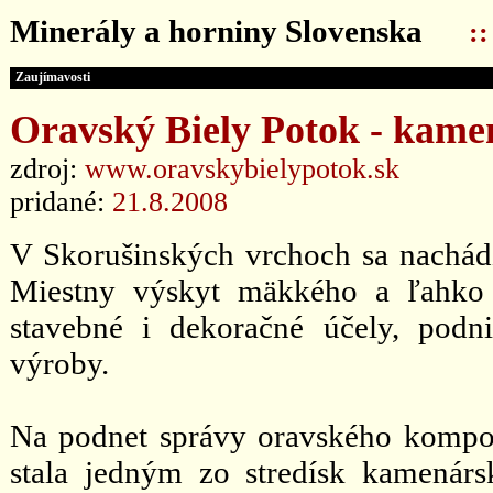
Minerály a horniny Slovenska
:
Zaujímavosti
Oravský Biely Potok - kame
zdroj:
www.oravskybielypotok.sk
pridané:
21.8.2008
V Skorušinských vrchoch sa nachádz
Miestny výskyt mäkkého a ľahko 
stavebné i dekoračné účely, podn
výroby.
Na podnet správy oravského kompos
stala jedným zo stredísk kamenárs