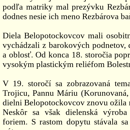
podľa matriky mal prezývku Rezbári
dodnes nesie ich meno Rezbárova ba
Diela Belopotockovcov mali osobitný
vychádzali z barokových podnetov, 
a oblosť. Od konca 18. storočia popr
vysokým plastickým reliéfom Bolest
V 19. storočí sa zobrazovaná tema
Trojicu, Pannu Máriu (Korunovaná,
dielni Belopotockovcov znovu ožila r
Neskôr sa však dielenská výroba 
foriem. S rastom dopytu stávala 