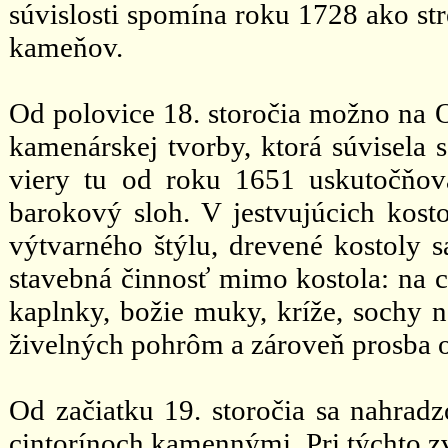
súvislosti spomína roku 1728 ako st
kameňov.
Od polovice 18. storočia možno na Or
kamenárskej tvorby, ktorá súvisela 
viery tu od roku 1651 uskutočňoval
barokový sloh. V jestvujúcich kosto
výtvarného štýlu, drevené kostoly s
stavebná činnosť mimo kostola: na ci
kaplnky, božie muky, kríže, sochy 
živelných pohrôm a zároveň prosba 
Od začiatku 19. storočia sa nahradz
cintorínoch kamennými. Pri týchto z