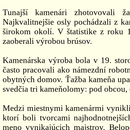
Tunajší kamenári zhotovovali ž
Najkvalitnejšie osly pochádzali z 
širokom okolí. V štatistike z roku
zaoberali výrobou brúsov.
Kamenárska výroba bola v 19. storo
často pracovali ako námezdní robotn
obytných domov. Ťažba kameňa upadla
svedčia tri kameňolomy: pod obcou, o
Medzi miestnymi kamenármi vynikli 
ktorí boli tvorcami najhodnotnejších
meno vynikajúcich majstrov. Belopo