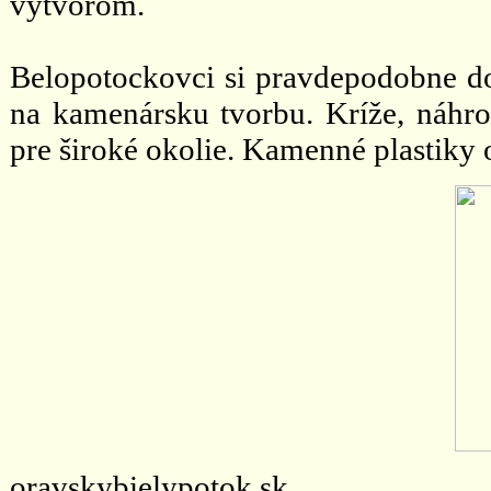
výtvorom.
Belopotockovci si pravdepodobne do
na kamenársku tvorbu. Kríže, náhr
pre široké okolie. Kamenné plastiky 
oravskybielypotok.sk