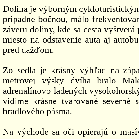
Dolina je výborným cykloturistický
prípadne bočnou, málo frekventova
záveru doliny, kde sa cesta vyštverá
miesto na odstavenie auta aj autobu
pred dažďom.
Zo sedla je krásny výhľad na záp
metrovej výšky dvíha bralo Malé
adrenalínovo ladených vysokohorsk
vidíme krásne tvarované severné 
bradlového pásma.
Na východe sa oči opierajú o masív