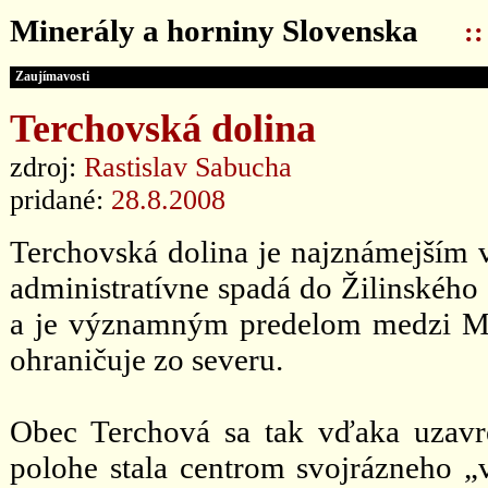
Minerály a horniny Slovenska
:
Zaujímavosti
Terchovská dolina
zdroj:
Rastislav Sabucha
pridané:
28.8.2008
Terchovská dolina je najznámejším 
administratívne spadá do Žilinskéh
a je významným predelom medzi Ma
ohraničuje zo severu.
Obec Terchová sa tak vďaka uzavret
polohe stala centrom svojrázneho „