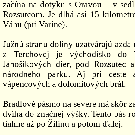
začína na dotyku s Oravou – v se
Rozsutcom. Je dlhá asi 15 kilometr
Váhu (pri Varíne).
Južnú stranu doliny uzatvárajú azda 
z Terchovej je východisko do V
Jánošíkových dier, pod Rozsutec a
národného parku. Aj pri ceste
vápencových a dolomitových brál.
Bradlové pásmo na severe má skôr zao
dvíha do značnej výšky. Tento pás r
tiahne až po Žilinu a potom ďalej.