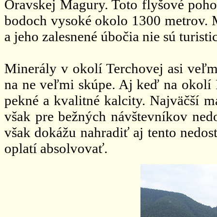
Oravskej Magury. Toto flyšové pohor
bodoch vysoké okolo 1300 metrov. Má
a jeho zalesnené úbočia nie sú turis
Minerály v okolí Terchovej asi veľ
na ne veľmi skúpe. Aj keď na okolí
pekné a kvalitné kalcity. Najväčší m
však pre bežných návštevníkov ned
však dokážu nahradiť aj tento nedost
oplatí absolvovať.