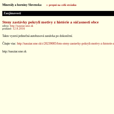
Minerály a horniny Slovenska
:: prepni na celú stránku
Zaujímavosti
Steny zastávky pokryli motívy z histórie a súčasnosti obce
zdroj:
http://nasziar.sme.sk
pridané:
12.8.2016
Takto vyzerá jedinečná autobusová zastávka po dokončení.
Čítajte viac:
http://nasziar.sme.sk/c/20239085/foto-steny-zastavky-pokryli-motivy-z-historie-
http://nasziar.sme.sk