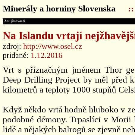
Minerály a horniny Slovenska
:
Zaujímavosti
Na Islandu vrtají nejžhavějš
zdroj:
http://www.osel.cz
pridané:
1.12.2016
Vrt s příznačným jménem Thor ge
Deep Drilling Project by měl před 
kilometrů a teploty 1000 stupňů Cels
Když někdo vrtá hodně hluboko v ze
podobné démony. Trpaslíci v Morii b
lidé a nějakých balrogů se zjevně neb