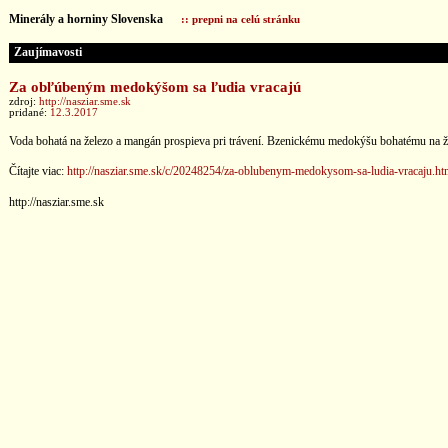
Minerály a horniny Slovenska
:: prepni na celú stránku
Zaujímavosti
Za obľúbeným medokýšom sa ľudia vracajú
zdroj:
http://nasziar.sme.sk
pridané:
12.3.2017
Voda bohatá na železo a mangán prospieva pri trávení. Bzenickému medokýšu bohatému na žele
Čítajte viac:
http://nasziar.sme.sk/c/20248254/za-oblubenym-medokysom-sa-ludia-vracaju.ht
http://nasziar.sme.sk