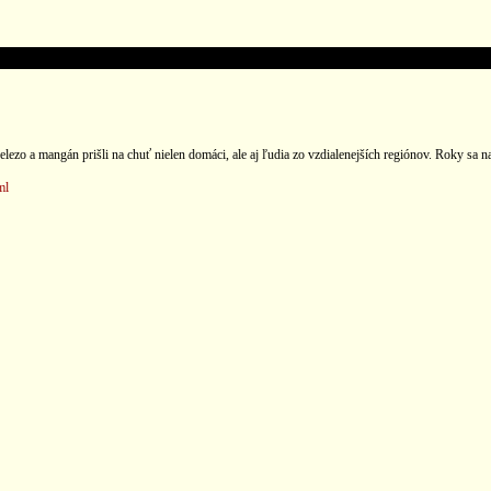
zo a mangán prišli na chuť nielen domáci, ale aj ľudia zo vzdialenejších regiónov. Roky sa n
ml