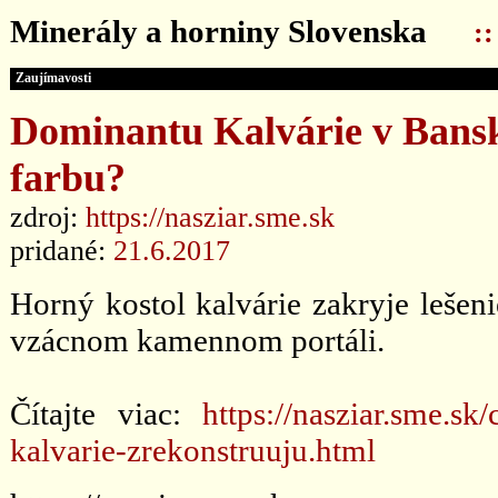
Minerály a horniny Slovenska
:
Zaujímavosti
Dominantu Kalvárie v Bansk
farbu?
zdroj:
https://nasziar.sme.sk
pridané:
21.6.2017
Horný kostol kalvárie zakryje lešeni
vzácnom kamennom portáli.
Čítajte viac:
https://nasziar.sme.s
kalvarie-zrekonstruuju.html