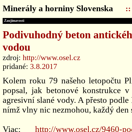
Minerály a horniny Slovenska
:
Zaujímavosti
Podivuhodný beton antickéh
vodou
zdroj:
http://www.osel.cz
pridané:
3.8.2017
Kolem roku 79 našeho letopočtu Plin
popsal, jak betonové konstrukce v
agresivní slané vody. A přesto podle 
nímž vlny nic nezmohou, každý den sil
Viac:
http://www.osel.cz/9460-p