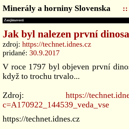
Minerály a horniny Slovenska
:
Zaujímavosti
Jak byl nalezen první dinos
zdroj:
https://technet.idnes.cz
pridané:
30.9.2017
V roce 1797 byl objeven první dinosa
když to trochu trvalo...
Zdroj:
https://technet.id
c=A170922_144539_veda_vse
https://technet.idnes.cz