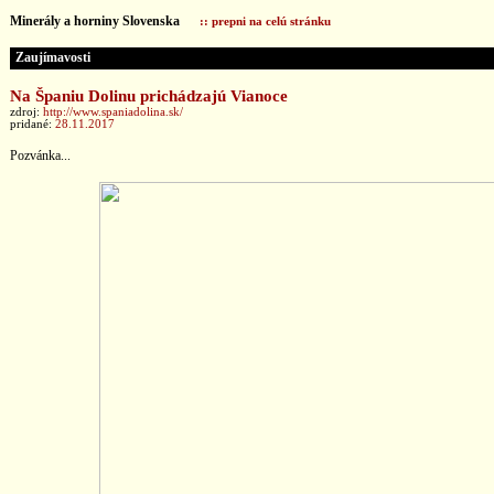
Minerály a horniny Slovenska
:: prepni na celú stránku
Zaujímavosti
Na Španiu Dolinu prichádzajú Vianoce
zdroj:
http://www.spaniadolina.sk/
pridané:
28.11.2017
Pozvánka...