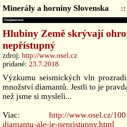
Minerály a horniny Slovenska
:
Zaujímavosti
Hlubiny Země skrývají ohro
nepřístupný
zdroj:
http://www.osel.cz
pridané:
23.7.2018
Výzkumu seismických vln prozradil
množství diamantů. Jestli to je pravda
než jsme si mysleli...
Viac:
http://www.osel.cz/10
diamantu-ale-je-nepristupny.html