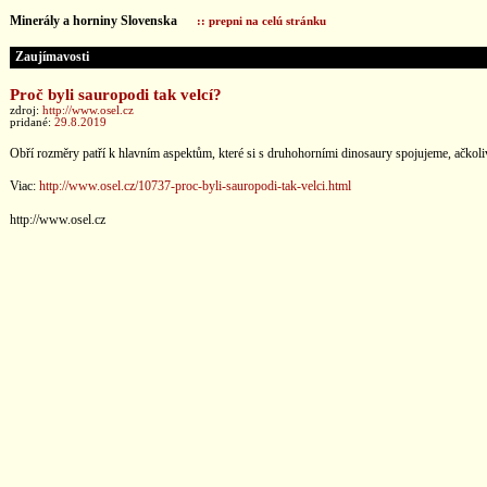
Minerály a horniny Slovenska
:: prepni na celú stránku
Zaujímavosti
Proč byli sauropodi tak velcí?
zdroj:
http://www.osel.cz
pridané:
29.8.2019
Obří rozměry patří k hlavním aspektům, které si s druhohorními dinosaury spojujeme, ačkoliv
Viac:
http://www.osel.cz/10737-proc-byli-sauropodi-tak-velci.html
http://www.osel.cz