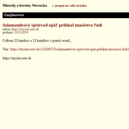
Minerály a horniny Slovenska
:: prepni na celú stránku
Zaujímavosti
Salamandrový sprievod opäť prilákal množstvo ľudí
zdroj:
https://myziar.sme.sk
pridané:
10.9.2019
Celkom 22 baníkov a 13 hutníkov v piatok ocenil...
Viac:
https://myziar.sme.sk/c/22206725/salamandrovy-sprievod-opat-prilakal-mnozstvo-ludi.
https://myziar.sme.sk