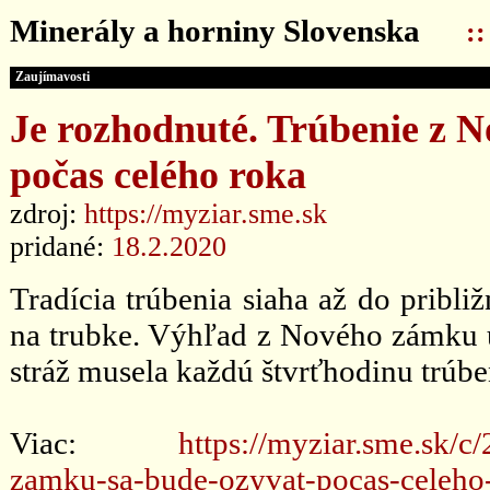
Minerály a horniny Slovenska
:
Zaujímavosti
Je rozhodnuté. Trúbenie z 
počas celého roka
zdroj:
https://myziar.sme.sk
pridané:
18.2.2020
Tradícia trúbenia siaha až do pribli
na trubke. Výhľad z Nového zámku u
stráž musela každú štvrťhodinu trúben
Viac:
https://myziar.sme.sk/
zamku-sa-bude-ozyvat-pocas-celeho-