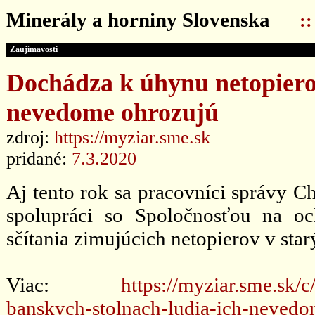
Minerály a horniny Slovenska
:
Zaujímavosti
Dochádza k úhynu netopiero
nevedome ohrozujú
zdroj:
https://myziar.sme.sk
pridané:
7.3.2020
Aj tento rok sa pracovníci správy Ch
spolupráci so Spoločnosťou na oc
sčítania zimujúcich netopierov v star
Viac:
https://myziar.sme.sk
banskych-stolnach-ludia-ich-nevedo