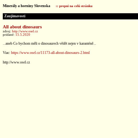
Minerály a horniny Slovenska
:: prepni na celú stránku
Zaujímavosti
All about dinosaurs
zdroj:
http://www.osel.cz
pridané:
15.5.2020
...aneb Co bychom měli o dinosaurech vědět nejen v karanténě...
Viac:
https://www.osel.cz/11173-all-about-dinosaurs-2.html
http://www.osel.cz