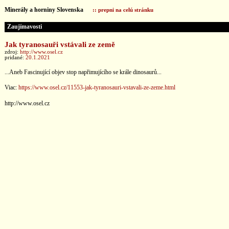
Minerály a horniny Slovenska
:: prepni na celú stránku
Zaujímavosti
Jak tyranosauři vstávali ze země
zdroj:
http://www.osel.cz
pridané:
20.1.2021
...Aneb Fascinující objev stop napřimujícího se krále dinosaurů...
Viac:
https://www.osel.cz/11553-jak-tyranosauri-vstavali-ze-zeme.html
http://www.osel.cz