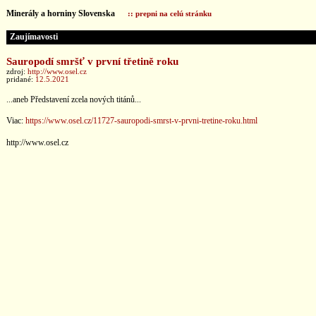
Minerály a horniny Slovenska
:: prepni na celú stránku
Zaujímavosti
Sauropodí smršť v první třetině roku
zdroj:
http://www.osel.cz
pridané:
12.5.2021
...aneb Představení zcela nových titánů...
Viac:
https://www.osel.cz/11727-sauropodi-smrst-v-prvni-tretine-roku.html
http://www.osel.cz